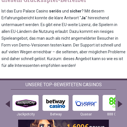
Ist das Euro Palace Casino
seriös
und
sicher
? Mit diesem
Erfahrungsbericht konnte die klare Antwort "
Ja
" hinreichend
untermauert werden. Es gibt eine EU-weite Lizenz, die Spielern in
allen EU-Ländern die Nutzung erlaubt. Dazu kommt ein riesiges
Spieleangebot, das man auch als nicht angemeldeter Besucher in
Form von Demo-Versionen testen kann. Der Support ist schnell und
auf vielen Wegen erreichbar – die seltenen, aber möglichen Probleme
sind daher schnell gelöst. Kurzum: dieses Angebot kann so wie es ist
für alle Interessenten empfohlen werden!
UNSERE TOP-BEWERTETEN CASINOS
Jackpotcity
Betway
Quasar
888 Casino