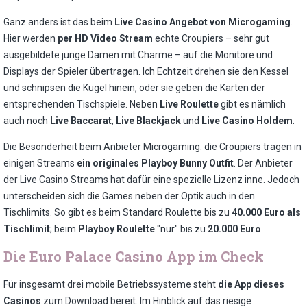
Ganz anders ist das beim
Live Casino Angebot von Microgaming
.
Hier werden
per HD Video Stream
echte Croupiers – sehr gut
ausgebildete junge Damen mit Charme – auf die Monitore und
Displays der Spieler übertragen. Ich Echtzeit drehen sie den Kessel
und schnipsen die Kugel hinein, oder sie geben die Karten der
entsprechenden Tischspiele. Neben
Live Roulette
gibt es nämlich
auch noch
Live Baccarat
,
Live Blackjack
und
Live Casino Holdem
.
Die Besonderheit beim Anbieter Microgaming: die Croupiers tragen in
einigen Streams
ein originales Playboy Bunny Outfit
. Der Anbieter
der Live Casino Streams hat dafür eine spezielle Lizenz inne. Jedoch
unterscheiden sich die Games neben der Optik auch in den
Tischlimits. So gibt es beim Standard Roulette bis zu
40.000 Euro als
Tischlimit
; beim
Playboy Roulette
"nur" bis zu
20.000 Euro
.
Die Euro Palace Casino App im Check
Für insgesamt drei mobile Betriebssysteme steht
die App dieses
Casinos
zum Download bereit. Im Hinblick auf das riesige