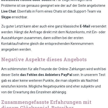
Probleme ist sie genauso geeignet wie der auf der Seite angebotene
Live Chat
. Ebenfalls in Form eines Chats ist das Support-Team via
Skype
erreichbar.
Zu guter Letzt kann aber auch eine ganz klassische
E-Mail
versendet
werden. Hängt die Anfrage direkt mit dem Nutzerkonto, mit Ein- oder
Auszahlungen zusammen, dann sollten bei der ersten
Kontaktaufnahme gleich die entsprechenden Kennnummern
angegeben werden.
Negative Aspekte dieses Angebots
Am schlimmsten für alle Freunde der Online-Zahlungen wird wohl bei
dieser Seite
das Fehlen des Anbieters PayPal
sein. In unserem Test
gab es aber keine weiteren Punkte, die man objektiv als Nachteil
einstufen könnte. Mögliche Negativpunkte sind eher subjektiv und
von der Erwartung des Einzelnen abhängig.
Zusammengefasste Erfahrungen mit
diesem Glücksspiel-Betreiber