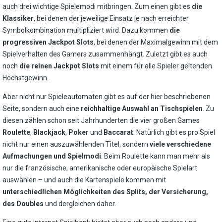
auch drei wichtige Spielemodi mitbringen. Zum einen gibt es
die
Klassiker
, bei denen der jeweilige Einsatz je nach erreichter
Symbolkombination multipliziert wird. Dazu kommen
die
progressiven Jackpot Slots
, bei denen der Maximalgewinn mit dem
Spielverhalten des Gamers zusammenhängt. Zuletzt gibt es auch
noch
die reinen Jackpot Slots
mit einem für alle Spieler geltenden
Höchstgewinn.
Aber nicht nur Spieleautomaten gibt es auf der hier beschriebenen
Seite, sondern auch eine
reichhaltige Auswahl an Tischspielen
. Zu
diesen zählen schon seit Jahrhunderten die vier großen Games
Roulette
,
Blackjack
,
Poker
und
Baccarat
. Natürlich gibt es pro Spiel
nicht nur einen auszuwählenden Titel, sondern
viele verschiedene
Aufmachungen und Spielmodi
. Beim Roulette kann man mehr als
nur die französische, amerikanische oder europäische Spielart
auswählen – und auch die Kartenspiele kommen mit
unterschiedlichen Möglichkeiten des Splits, der Versicherung,
des Doubles
und dergleichen daher.