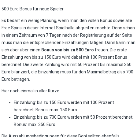
500 Euro Bonus für neue Spieler
Es bedarf ein wenig Planung, wenn man den vollen Bonus sowie alle
Free Spins in dieser Internet Spielhalle abgreifen möchte. Denn schon
in einem Zeitraum von 7 Tagen nach der Registrierung auf der Seite
muss man die entsprechenden Einzahlungen tätigen. Dann kann man
sich aber über einen
Bonus von bis zu 500 Euro
freuen. Die erste
Einzahlung von bis zu 150 Euro wird dabei mit 100 Prozent Bonus
berechnet. Die zweite Zahlung wird mit 50 Prozent bis maximal 350
Euro bilanziert; die Einzahlung muss für den Maximalbetrag also 700
Euro betragen.
Hier noch einmal in aller Kürze:
Einzahlung: bis zu 150 Euro werden mit 100 Prozent
berechnet; Bonus: max. 150 Euro
Einzahlung: bis zu 700 Euro werden mit 50 Prozent berechnet;
Bonus: max. 350 Euro
Die Auszahlungsbedingungen für diese Boni sollten ebenfalls