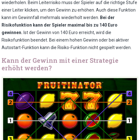
wiederholen. Beim Leiterrisiko muss der Spieler auf die richtige Stufe
einer Leiter klicken, um den Gewinn zu erhöhen. Auch diese Funktion
kann im Gewinnfall mehrmals wiederholt werden.
Bei der
Risikofunktion kann der Spieler maximal bis zu 140 Euro
gewinnen.
Ist der Gewinn von 140 Euro erreicht, wird die
Risikofunktion beendet. Bei einem hohen Gewinn oder bei aktiver
Autostart-Funktion kann die Risiko-Funktion nicht gespielt werden.
Kann der Gewinn mit einer Strategie
erhöht werden?