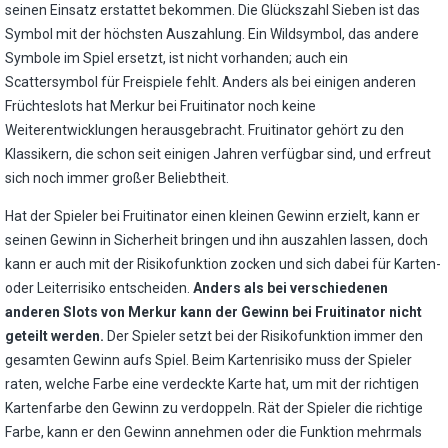
seinen Einsatz erstattet bekommen. Die Glückszahl Sieben ist das
Symbol mit der höchsten Auszahlung. Ein Wildsymbol, das andere
Symbole im Spiel ersetzt, ist nicht vorhanden; auch ein
Scattersymbol für Freispiele fehlt. Anders als bei einigen anderen
Früchteslots hat Merkur bei Fruitinator noch keine
Weiterentwicklungen herausgebracht. Fruitinator gehört zu den
Klassikern, die schon seit einigen Jahren verfügbar sind, und erfreut
sich noch immer großer Beliebtheit.
Hat der Spieler bei Fruitinator einen kleinen Gewinn erzielt, kann er
seinen Gewinn in Sicherheit bringen und ihn auszahlen lassen, doch
kann er auch mit der Risikofunktion zocken und sich dabei für Karten-
oder Leiterrisiko entscheiden.
Anders als bei verschiedenen
anderen Slots von Merkur kann der Gewinn bei Fruitinator nicht
geteilt werden.
Der Spieler setzt bei der Risikofunktion immer den
gesamten Gewinn aufs Spiel. Beim Kartenrisiko muss der Spieler
raten, welche Farbe eine verdeckte Karte hat, um mit der richtigen
Kartenfarbe den Gewinn zu verdoppeln. Rät der Spieler die richtige
Farbe, kann er den Gewinn annehmen oder die Funktion mehrmals