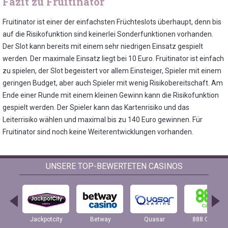
Fazit zu Fruitinator
Fruitinator ist einer der einfachsten Früchteslots überhaupt, denn bis
auf die Risikofunktion sind keinerlei Sonderfunktionen vorhanden.
Der Slot kann bereits mit einem sehr niedrigen Einsatz gespielt
werden. Der maximale Einsatz liegt bei 10 Euro. Fruitinator ist einfach
zu spielen, der Slot begeistert vor allem Einsteiger, Spieler mit einem
geringen Budget, aber auch Spieler mit wenig Risikobereitschaft. Am
Ende einer Runde mit einem kleinen Gewinn kann die Risikofunktion
gespielt werden. Der Spieler kann das Kartenrisiko und das
Leiterrisiko wählen und maximal bis zu 140 Euro gewinnen. Für
Fruitinator sind noch keine Weiterentwicklungen vorhanden.
UNSERE TOP-BEWERTETEN CASINOS
Jackpotcity
Betway
Quasar
888 Casino