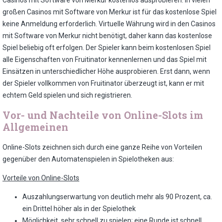
großen Casinos mit Software von Merkur ist für das kostenlose Spiel
keine Anmeldung erforderlich. Virtuelle Währung wird in den Casinos
mit Software von Merkur nicht benötigt, daher kann das kostenlose
Spiel beliebig oft erfolgen. Der Spieler kann beim kostenlosen Spiel
alle Eigenschaften von Fruitinator kennenlernen und das Spiel mit
Einsätzen in unterschiedlicher Höhe ausprobieren. Erst dann, wenn
der Spieler vollkommen von Fruitinator überzeugt ist, kann er mit
echtem Geld spielen und sich registrieren.
Vor- und Nachteile von Online-Slots im
Allgemeinen
Online-Slots zeichnen sich durch eine ganze Reihe von Vorteilen
gegenüber den Automatenspielen in Spielotheken aus:
Vorteile von Online-Slots
Auszahlungserwartung von deutlich mehr als 90 Prozent, ca.
ein Drittel höher als in der Spielothek
Möglichkeit, sehr schnell zu spielen; eine Runde ist schnell