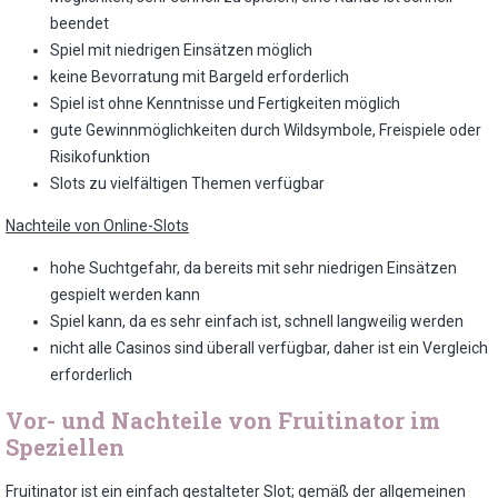
beendet
Spiel mit niedrigen Einsätzen möglich
keine Bevorratung mit Bargeld erforderlich
Spiel ist ohne Kenntnisse und Fertigkeiten möglich
gute Gewinnmöglichkeiten durch Wildsymbole, Freispiele oder
Risikofunktion
Slots zu vielfältigen Themen verfügbar
Nachteile von Online-Slots
hohe Suchtgefahr, da bereits mit sehr niedrigen Einsätzen
gespielt werden kann
Spiel kann, da es sehr einfach ist, schnell langweilig werden
nicht alle Casinos sind überall verfügbar, daher ist ein Vergleich
erforderlich
Vor- und Nachteile von Fruitinator im
Speziellen
Fruitinator ist ein einfach gestalteter Slot; gemäß der allgemeinen