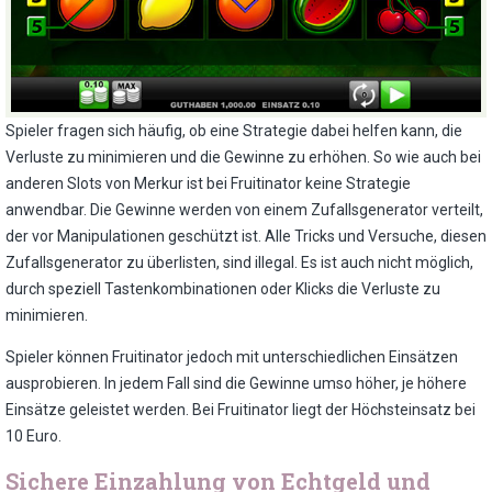
Spieler fragen sich häufig, ob eine Strategie dabei helfen kann, die
Verluste zu minimieren und die Gewinne zu erhöhen. So wie auch bei
anderen Slots von Merkur ist bei Fruitinator keine Strategie
anwendbar. Die Gewinne werden von einem Zufallsgenerator verteilt,
der vor Manipulationen geschützt ist. Alle Tricks und Versuche, diesen
Zufallsgenerator zu überlisten, sind illegal. Es ist auch nicht möglich,
durch speziell Tastenkombinationen oder Klicks die Verluste zu
minimieren.
Spieler können Fruitinator jedoch mit unterschiedlichen Einsätzen
ausprobieren. In jedem Fall sind die Gewinne umso höher, je höhere
Einsätze geleistet werden. Bei Fruitinator liegt der Höchsteinsatz bei
10 Euro.
Sichere Einzahlung von Echtgeld und