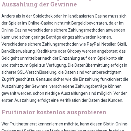
Auszahlung der Gewinne
Anders als in der Spielothek oder im landbasierten Casino muss sich
der Spieler im Online-Casino nicht mit Bargeld bevorraten, da er im
Online-Casino verschiedene sichere Zahlungsmethoden anwenden
kann und schon geringe Beträge eingezahlt werden können.
Verschiedene sichere Zahlungsmethoden wie PayPal, Neteller, Skrill,
Banküberweisung, Kreditkarte oder Giropay werden angeboten; das
Geld geht unmittelbar nach der Einzahlung auf dem Spielkonto ein
und steht zum Spiel zur Verfügung. Die Datenübermittlung erfolgt in
sicherer SSL-Verschlüsselung, die Daten sind vor unberechtigtem
Zugriff geschützt. Genauso sicher wie die Einzahlung funktioniert die
Auszahlung der Gewinne; verschiedene Zahlungsbeträge können
gewählt werden, schon niedrige Auszahlungen sind möglich. Vor der
ersten Auszahlung erfolgt eine Verifikation der Daten des Kunden.
Fruitinator kostenlos ausprobieren
Wer Fruitinator erst kennenlernen möchte, kann diesen Slot in Online-
Casinos mit Software von Merkur kostenlos ausprobieren. In vielen